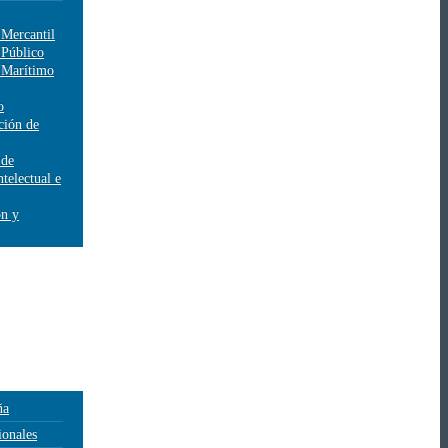
Mercantil
 Público
 Marítimo
o
ción de
 de
telectual e
ón y
ña
ionales