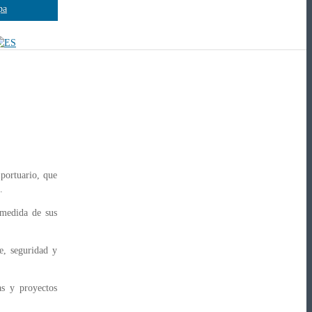
pa
portuario, que
.
 medida de sus
te, seguridad y
as y proyectos