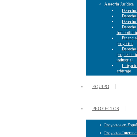
Asesoría Jurídica
Derecho 
Derecho
Derecho
Derecho
Inmobiliari
Financia
proyectos
Derecho
propiedad in
industrial
Litigaci
arbitraje
EQUIPO
PROYECTOS
Proyectos en Espa
Proyectos Internac