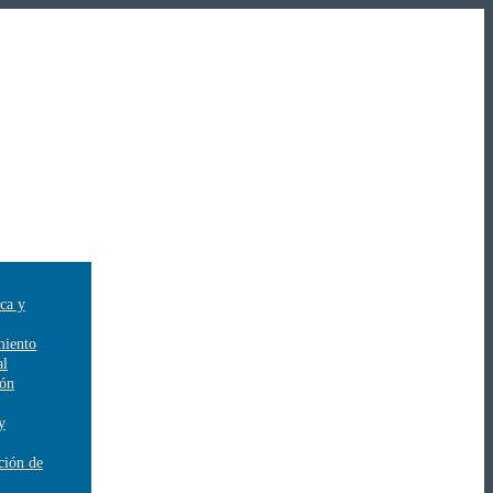
ica y
miento
al
ión
y
ción de