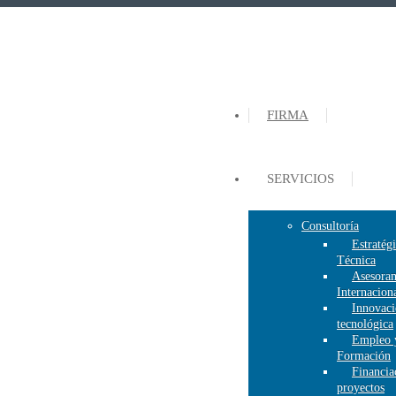
FIRMA
SERVICIOS
Consultoría
Estratég
Técnica
Asesora
Internacion
Innovac
tecnológica
Empleo 
Formación
Financia
proyectos